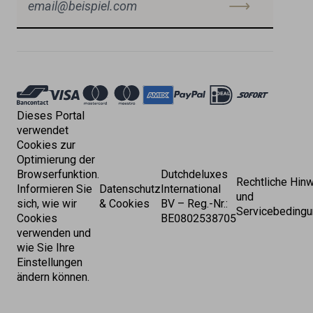
Akzeptierte
Zahlungen
Dieses Portal
verwendet
Cookies zur
Optimierung der
Browserfunktion.
Dutchdeluxes
Rechtliche Hin
Informieren Sie
Datenschutz
International
und
sich, wie wir
& Cookies
BV – Reg.-Nr.:
Servicebeding
Cookies
BE0802538705
verwenden und
wie Sie Ihre
Einstellungen
ändern können.