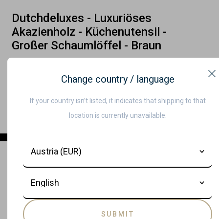
Dutchdeluxes - Luxuriöses
Akazienholz - Küchenutensil -
Großer Schaumlöffel - Braun
€18,00
Change country / language
C
PRODUKT ENTDECKEN
If your country isn’t listed, it indicates that shipping to that
location is currently unavailable.
Country
Language
SUBMIT