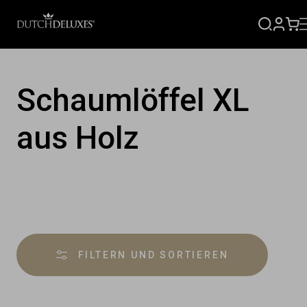
ANME
EI
Schaumlöffel XL
aus Holz
Product
overview
FILTERN UND SORTIEREN