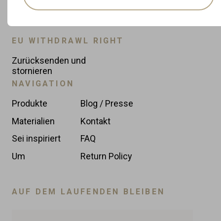
EU WITHDRAWL RIGHT
Zurücksenden und
stornieren
NAVIGATION
Produkte
Blog / Presse
Materialien
Kontakt
Sei inspiriert
FAQ
Um
Return Policy
AUF DEM LAUFENDEN BLEIBEN