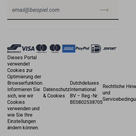
Akzeptierte
Zahlungen
Dieses Portal
verwendet
Cookies zur
Optimierung der
Browserfunktion.
Dutchdeluxes
Rechtliche Hin
Informieren Sie
Datenschutz
International
und
sich, wie wir
& Cookies
BV – Reg.-Nr.:
Servicebeding
Cookies
BE0802538705
verwenden und
wie Sie Ihre
Einstellungen
ändern können.