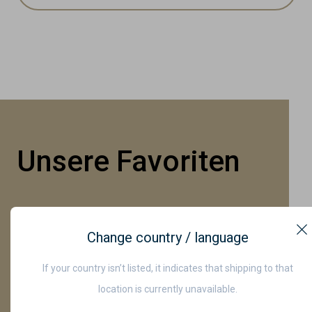
Unsere Favoriten
Change country / language
C
If your country isn’t listed, it indicates that shipping to that
location is currently unavailable.