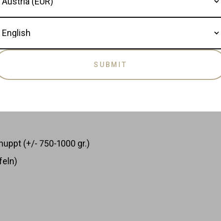
anguage
SUBMIT
ppt (+/- 750-1000 gr.)
feln)