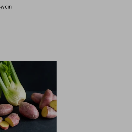
ßwein