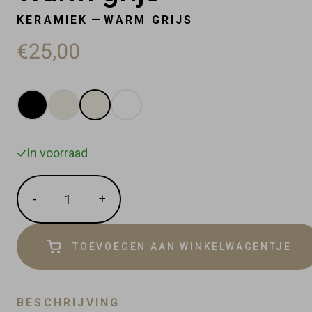
—
KERAMIEK
WARM GRIJS
€25,00
In voorraad
Hoeveelheid
-
+
Verminder
Vermeerder
de
de
hoeveelheid
hoeveelheid
met
TOEVOEGEN AAN WINKELWAGENTJE
met
1
1
BESCHRIJVING