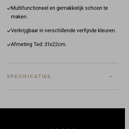
Multifunctioneel en gemakkelijk schoon te
maken.
Verkrijgbaar in verschillende verfijnde kleuren.
Afmeting Ted: 31x22cm.
SPECIFICATIES
Referentie
4-BPC-T-WG
EAN
8718885436891
Klantbeoordelingen
Materiaal
Keramiek