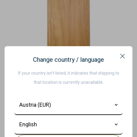
Change country / language
Close
If your country isn’t listed, it indicates that shipping to
Dutchdeluxes - Luxe - Eikenhout -
that location is currently unavailable.
Rechthoek - Broodplank - Snijplank -
Serveerplank - XL - 70x34 cm - Bruin
Country
€115,00
Language
ONTDEK PRODUCT