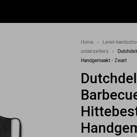
Home
›
Leren handschoe
onderzetters
›
Dutchdel
Handgemaakt - Zwart
Dutchdel
Barbecue
Hittebes
Handgem