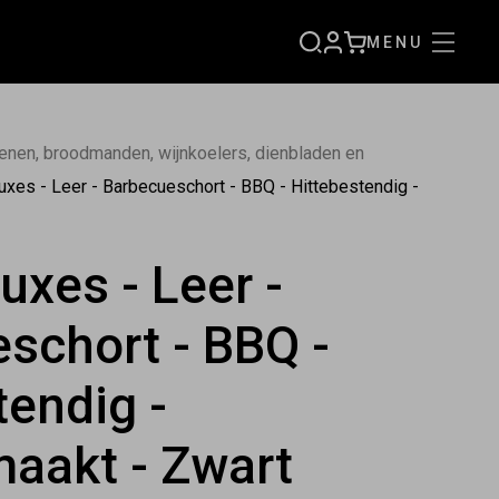
MENU
AANMELDEN
WINKELWAGENT
nen, broodmanden, wijnkoelers, dienbladen en
uxes - Leer - Barbecueschort - BBQ - Hittebestendig -
uxes - Leer -
schort - BBQ -
tendig -
aakt - Zwart