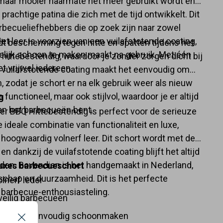
 maar mooier naarmate het meer gebruikt wordt en
prachtige patina die zich met de tijd ontwikkelt. Dit
arbecueliefhebbers die op zoek zijn naar zowel
Het leer is voorzien van een vuilafstotende coating,
dt bescherming tegen hitte en spatten tijdens het
elijk schoon te maken maakt na gebruik. Met één
 hittebestendig, waardoor je zonder zorgen dicht bij
t vrijwel iedereen.
De vuilafstotende coating maakt het eenvoudig om
n, zodat je schort er na elk gebruik weer als nieuw
en functioneel, maar ook stijlvol, waardoor je er altijd
g
 aan het barbecueën bent.
r BBQ Hittebestendig is perfect voor de serieuze
e ideale combinatie van functionaliteit en luxe,
 hoogwaardig volnerf leer. Dit schort wordt met de
 en dankzij de vuilafstotende coating blijft het altijd
den. Bovendien is het handgemaakt in Nederland,
luxes barbecueschort
chap en duurzaamheid. Dit is het perfecte
lnerf leder
 barbecue-enthousiasteling.
veilig barbecueën
ing voor eenvoudig schoonmaken