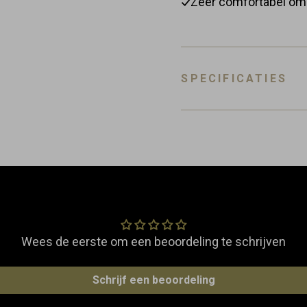
Zeer comfortabel om 
SPECIFICATIES
Referentie
EAN
Klantbeoordelingen
Materiaal
Dimensies
Wees de eerste om een beoordeling te schrijven
Schrijf een beoordeling
Gewicht