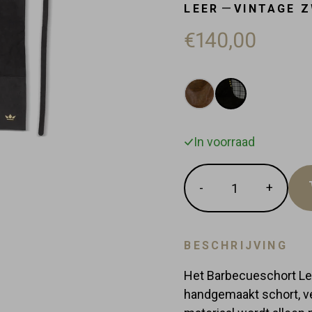
—
LEER
VINTAGE 
€140,00
In voorraad
Hoeveelheid
-
+
Verminder
Vermee
de
de
hoeveelheid
hoevee
met
met
BESCHRIJVING
1
1
Het Barbecueschort Lee
handgemaakt schort, ver