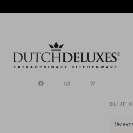
Gemaakt in
Type
BLIJF 