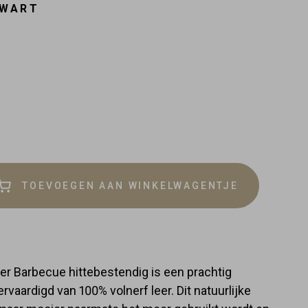
ZWART
TOEVOEGEN AAN WINKELWAGENTJE
rder
lheid
r Barbecue hittebestendig is een prachtig
vaardigd van 100% volnerf leer. Dit natuurlijke